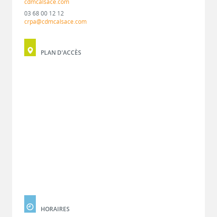
cdmcalsace.com
03 68 00 12 12
crpa@cdmcalsace.com
PLAN D'ACCÈS
HORAIRES