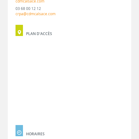
cdmcalsace.com
03 68 00 12 12
crpa@cdmcalsace.com
PLAN D'ACCÈS
HORAIRES