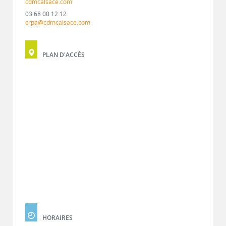
cdmcalsace.com
03 68 00 12 12
crpa@cdmcalsace.com
PLAN D'ACCÈS
HORAIRES