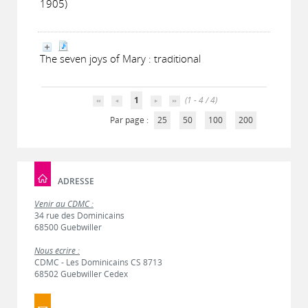
1905)
The seven joys of Mary : traditional
1
(1 - 4 / 4)
Par page :
25
50
100
200
ADRESSE
Venir au CDMC :
34 rue des Dominicains
68500 Guebwiller
Nous écrire :
CDMC - Les Dominicains CS 8713
68502 Guebwiller Cedex