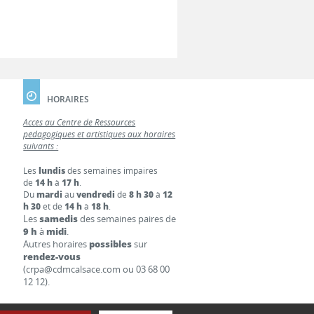
HORAIRES
Accès au Centre de Ressources
pédagogiques et artistiques aux horaires
suivants :
Les
lundis
des semaines impaires
de
14 h
à
17 h
.
Du
mardi
au
vendredi
de
8 h 30
à
12
h 30
et de
14 h
à
18 h
.
Les
samedis
des semaines paires de
9 h
à
midi
.
Autres horaires
possibles
sur
rendez-vous
(crpa@cdmcalsace.com ou 03 68 00
12 12).