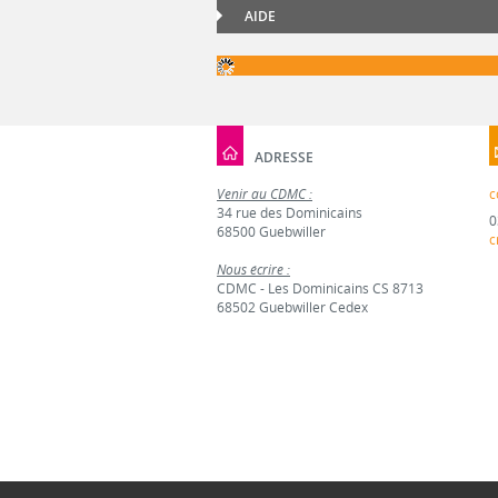
AIDE
ADRESSE
Venir au CDMC :
c
34 rue des Dominicains
0
68500 Guebwiller
c
Nous écrire :
CDMC - Les Dominicains CS 8713
68502 Guebwiller Cedex