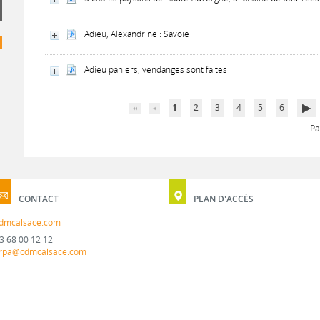
Adieu, Alexandrine : Savoie
Adieu paniers, vendanges sont faites
1
2
3
4
5
6
Pa
CONTACT
PLAN D'ACCÈS
dmcalsace.com
3 68 00 12 12
rpa@cdmcalsace.com