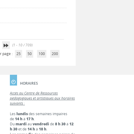
(1 - 10 / 709)
r page :
25
50
100
200
HORAIRES
Accès au Centre de Ressources
pédagogiques et artistiques aux horaires
suivants :
Les
lundis
des semaines impaires
de
14 h
à
17 h
.
Du
mardi
au
vendredi
de
8 h 30
à
12
h 30
et de
14 h
à
18 h
.