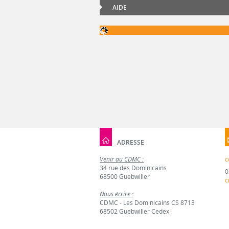
AIDE
ADRESSE
Venir au CDMC :
c
34 rue des Dominicains
0
68500 Guebwiller
c
Nous écrire :
CDMC - Les Dominicains CS 8713
68502 Guebwiller Cedex