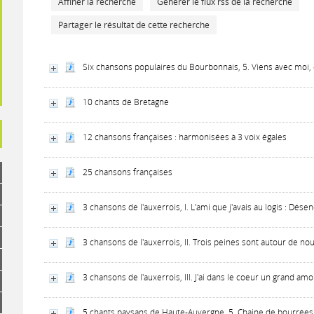
Affiner la recherche
Générer le flux rss de la recherche
Partager le résultat de cette recherche
Six chansons populaires du Bourbonnais, 5. Viens avec moi,
10 chants de Bretagne
12 chansons françaises : harmonisées à 3 voix égales
25 chansons françaises
3 chansons de l'auxerrois, I. L'ami que j'avais au logis : D
3 chansons de l'auxerrois, II. Trois peines sont autour de no
3 chansons de l'auxerrois, III. J'ai dans le coeur un grand a
5 chants paysans de Haute-Auvergne, 5. Chaine de bourrées