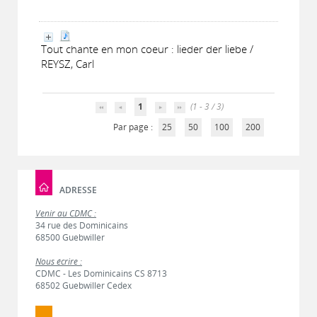
Tout chante en mon coeur : lieder der liebe /
REYSZ, Carl
1
(1 - 3 / 3)
Par page :
25
50
100
200
ADRESSE
Venir au CDMC :
34 rue des Dominicains
68500 Guebwiller
Nous écrire :
CDMC - Les Dominicains CS 8713
68502 Guebwiller Cedex