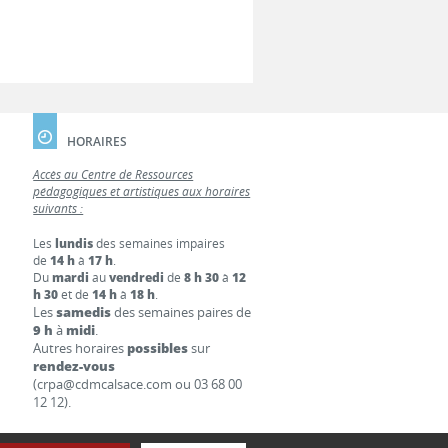
HORAIRES
Accès au Centre de Ressources
pédagogiques et artistiques aux horaires
suivants :
Les
lundis
des semaines impaires
de
14 h
à
17 h
.
Du
mardi
au
vendredi
de
8 h 30
à
12
h 30
et de
14 h
à
18 h
.
Les
samedis
des semaines paires de
9 h
à
midi
.
Autres horaires
possibles
sur
rendez-vous
(crpa@cdmcalsace.com ou 03 68 00
12 12).