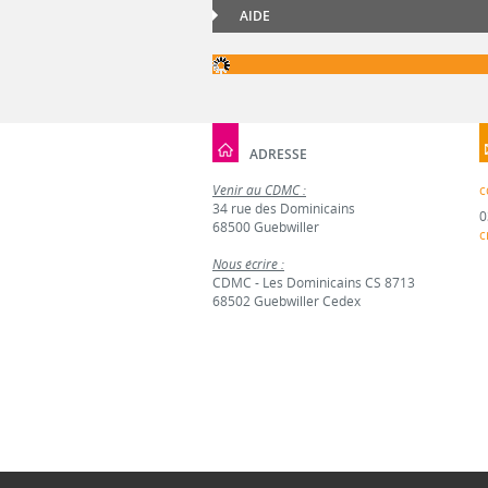
AIDE
ADRESSE
Venir au CDMC :
c
34 rue des Dominicains
0
68500 Guebwiller
c
Nous écrire :
CDMC - Les Dominicains CS 8713
68502 Guebwiller Cedex