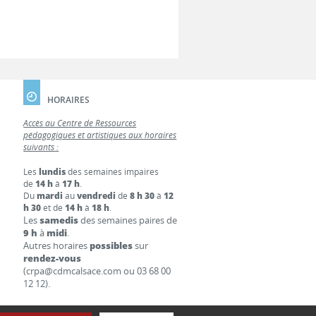
HORAIRES
Accès au Centre de Ressources
pédagogiques et artistiques aux horaires
suivants :
Les
lundis
des semaines impaires
de
14 h
à
17 h
.
Du
mardi
au
vendredi
de
8 h 30
à
12
h 30
et de
14 h
à
18 h
.
Les
samedis
des semaines paires de
9 h
à
midi
.
Autres horaires
possibles
sur
rendez-vous
(crpa@cdmcalsace.com ou 03 68 00
12 12).