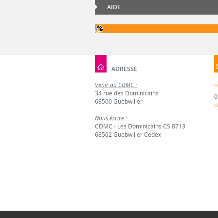
AIDE
ADRESSE
Venir au CDMC :
c
34 rue des Dominicains
0
68500 Guebwiller
c
Nous écrire :
CDMC - Les Dominicains CS 8713
68502 Guebwiller Cedex