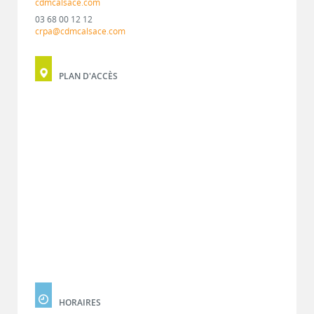
cdmcalsace.com
03 68 00 12 12
crpa@cdmcalsace.com
PLAN D'ACCÈS
HORAIRES