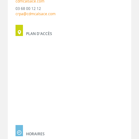
cdmcalsace.com
03 68 00 12 12
crpa@cdmcalsace.com
PLAN D'ACCÈS
HORAIRES