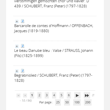
vierstimmigen gemischten chor und klavier. D
439 / SCHUBERT, Franz (Peter) (1797-1828)
Barcarolle de contes d'Hoffmann / OFFENBACH,
Jacques (1819-1880)
Le beau Danube bleu : Valse / STRAUSS, Johann
(Fils) (1825-1899)
Begräbnislied / SCHUBERT, Franz (Peter) (1797-
1828)
1
2
3
4
5
6
(1
- 10 / 96)
Par page :
25
50
100
200