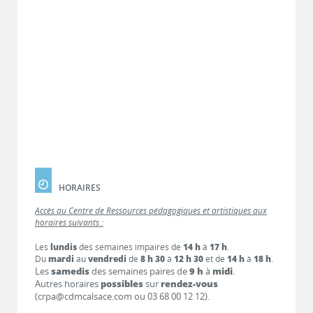
HORAIRES
Accès au Centre de Ressources pédagogiques et artistiques aux
horaires suivants :
Les
lundis
des semaines impaires de
14 h
à
17 h
.
Du
mardi
au
vendredi
de
8 h 30
à
12 h 30
et de
14 h
à
18 h
.
Les
samedis
des semaines paires de
9 h
à
midi
.
Autres horaires
possibles
sur
rendez-vous
(crpa@cdmcalsace.com ou 03 68 00 12 12).