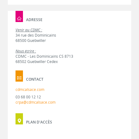
ADRESSE
Venir au CDMC :
34 rue des Dominicains
68500 Guebwiller
Nous écrire :
CDMC - Les Dominicains CS 8713
68502 Guebwiller Cedex
CONTACT
cdmcalsace.com
03 68 00 12 12
crpa@cdmcalsace.com
PLAN D'ACCÈS