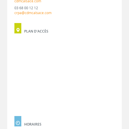
cdmcalsace.com
03 68 00 12 12
crpa@cdmcalsace.com
PLAN D'ACCÈS
HORAIRES