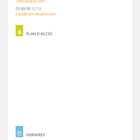
cdmcalsace.com
03 68 00 12 12
crpa@cdmcalsace.com
PLAN D'ACCÈS
HORAIRES