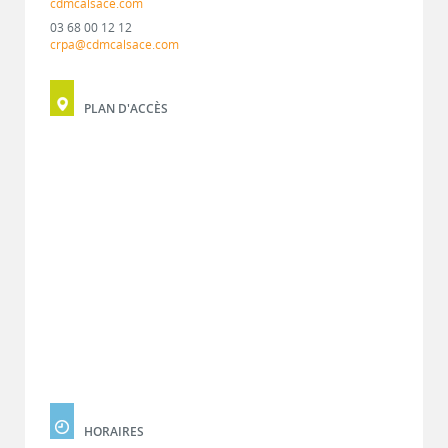
cdmcalsace.com
03 68 00 12 12
crpa@cdmcalsace.com
PLAN D'ACCÈS
HORAIRES