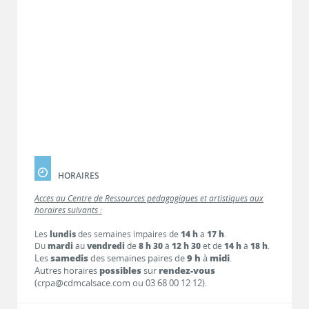
HORAIRES
Accès au Centre de Ressources pédagogiques et artistiques aux
horaires suivants :
Les
lundis
des semaines impaires de
14 h
à
17 h
.
Du
mardi
au
vendredi
de
8 h 30
à
12 h 30
et de
14 h
à
18 h
.
Les
samedis
des semaines paires de
9 h
à
midi
.
Autres horaires
possibles
sur
rendez-vous
(crpa@cdmcalsace.com ou 03 68 00 12 12).