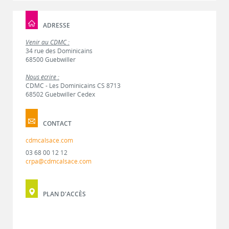
ADRESSE
Venir au CDMC :
34 rue des Dominicains
68500 Guebwiller
Nous écrire :
CDMC - Les Dominicains CS 8713
68502 Guebwiller Cedex
CONTACT
cdmcalsace.com
03 68 00 12 12
crpa@cdmcalsace.com
PLAN D'ACCÈS