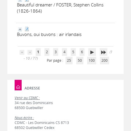
Beautiful dreamer / FOSTER, Stephen Collins
(1826-1864)
Buvons, oui buvons : air irlandais
1
2
3
4
5
6
(1
- 10 / 77)
Par page :
25
50
100
200
ADRESSE
Venir au CDMC :
34 rue des Dominicains
68500 Guebwiller
Nous écrire :
CDMC - Les Dominicains CS 8713
68502 Guebwiller Cedex