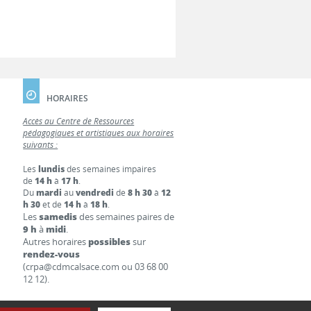
HORAIRES
Accès au Centre de Ressources
pédagogiques et artistiques aux horaires
suivants :
Les
lundis
des semaines impaires
de
14 h
à
17 h
.
Du
mardi
au
vendredi
de
8 h 30
à
12
h 30
et de
14 h
à
18 h
.
Les
samedis
des semaines paires de
9 h
à
midi
.
Autres horaires
possibles
sur
rendez-vous
(crpa@cdmcalsace.com ou 03 68 00
12 12).