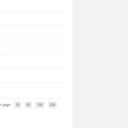
r page :
25
50
100
200