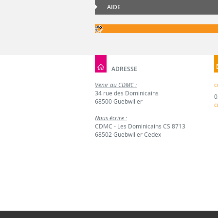
AIDE
ADRESSE
Venir au CDMC :
c
34 rue des Dominicains
0
68500 Guebwiller
c
Nous écrire :
CDMC - Les Dominicains CS 8713
68502 Guebwiller Cedex