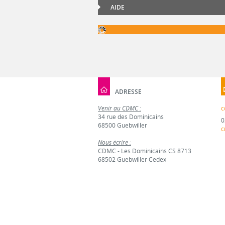
AIDE
ADRESSE
Venir au CDMC :
c
34 rue des Dominicains
0
68500 Guebwiller
c
Nous écrire :
CDMC - Les Dominicains CS 8713
68502 Guebwiller Cedex