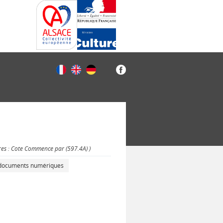
res : Cote Commence par (597.4A) )
s documents numériques