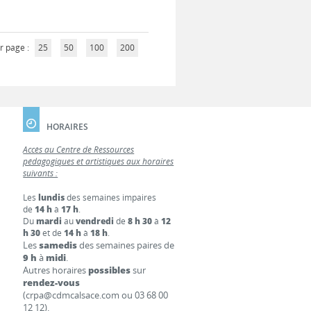
r page :
25
50
100
200
HORAIRES
Accès au Centre de Ressources
pédagogiques et artistiques aux horaires
suivants :
Les
lundis
des semaines impaires
de
14 h
à
17 h
.
Du
mardi
au
vendredi
de
8 h 30
à
12
h 30
et de
14 h
à
18 h
.
Les
samedis
des semaines paires de
9 h
à
midi
.
Autres horaires
possibles
sur
rendez-vous
(crpa@cdmcalsace.com ou 03 68 00
12 12).