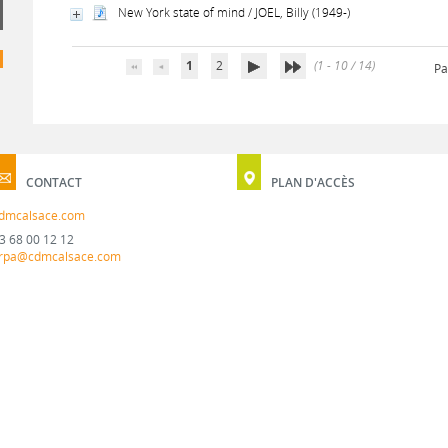
New York state of mind / JOEL, Billy (1949-)
1
2
(1 - 10 / 14)
Pa
CONTACT
PLAN D'ACCÈS
dmcalsace.com
3 68 00 12 12
rpa@cdmcalsace.com