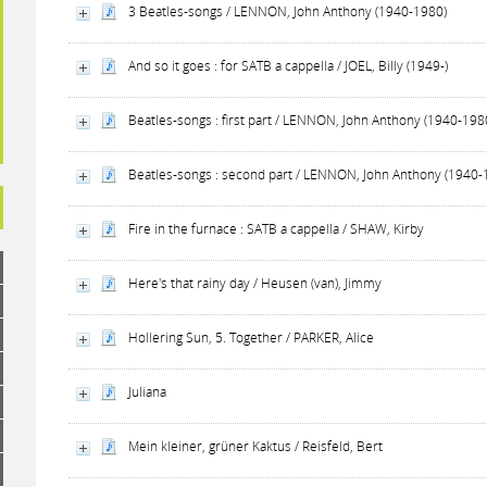
3 Beatles-songs / LENNON, John Anthony (1940-1980)
And so it goes : for SATB a cappella / JOEL, Billy (1949-)
Beatles-songs : first part / LENNON, John Anthony (1940-198
Beatles-songs : second part / LENNON, John Anthony (1940-
Fire in the furnace : SATB a cappella / SHAW, Kirby
Here's that rainy day / Heusen (van), Jimmy
Hollering Sun, 5. Together / PARKER, Alice
Juliana
Mein kleiner, grüner Kaktus / Reisfeld, Bert