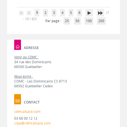
1
2
3
4
5
6
(1
- 10 / 82)
Par page :
25
50
100
200
ADRESSE
Venir au CDMC :
34 rue des Dominicains
68500 Guebwiller
Nous écrire :
CDMC - Les Dominicains CS 8713
68502 Guebwiller Cedex
CONTACT
cdmcalsace.com
03 68 00 12 12
crpa@cdmcalsace.com