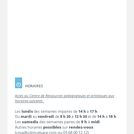
HORAIRES
Accès au Centre de Ressources pédagogiques et artistiques aux
horaires suivants :
Les
lundis
des semaines impaires de
14 h
à
17 h
.
Du
mardi
au
vendredi
de
8 h 30
à
12 h 30
et de
14 h
à
18 h
.
Les
samedis
des semaines paires de
9 h
à
midi
.
Autres horaires
possibles
sur
rendez-vous
(crpa@cdmcalsace.com ou 03 68 00 12 12).