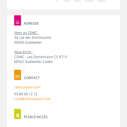
ADRESSE
Venir au CDMC :
34 rue des Dominicains
68500 Guebwiller
Nous écrire :
CDMC - Les Dominicains CS 8713
68502 Guebwiller Cedex
CONTACT
cdmcalsace.com
03 68 00 12 12
crpa@cdmcalsace.com
PLAN D'ACCÈS