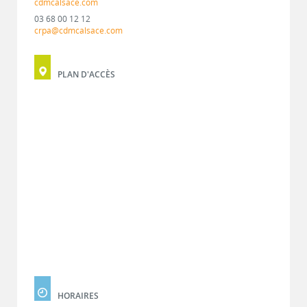
cdmcalsace.com
03 68 00 12 12
crpa@cdmcalsace.com
PLAN D'ACCÈS
HORAIRES