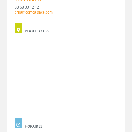
cdmcalsace.com
03 68 00 12 12
crpa@cdmcalsace.com
PLAN D'ACCÈS
HORAIRES