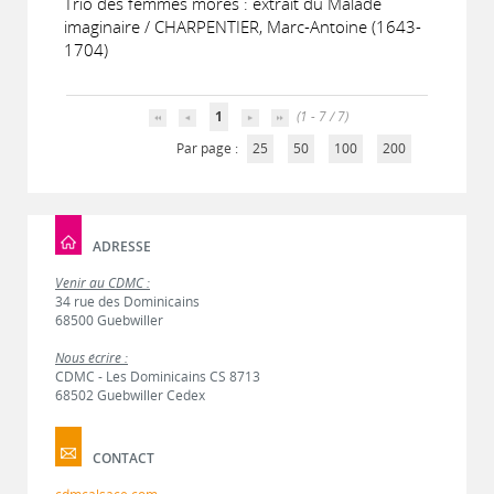
Trio des femmes mores : extrait du Malade
imaginaire / CHARPENTIER, Marc-Antoine (1643-
1704)
1
(1 - 7 / 7)
Par page :
25
50
100
200
ADRESSE
Venir au CDMC :
34 rue des Dominicains
68500 Guebwiller
Nous écrire :
CDMC - Les Dominicains CS 8713
68502 Guebwiller Cedex
CONTACT