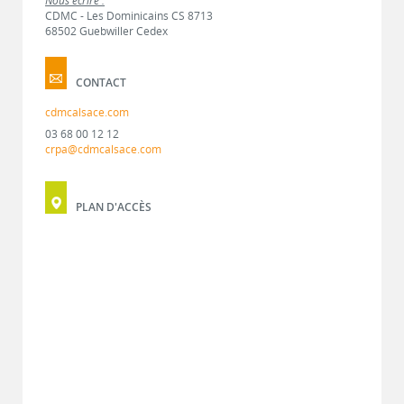
Nous écrire :
CDMC - Les Dominicains CS 8713
68502 Guebwiller Cedex
CONTACT
cdmcalsace.com
03 68 00 12 12
crpa@cdmcalsace.com
PLAN D'ACCÈS