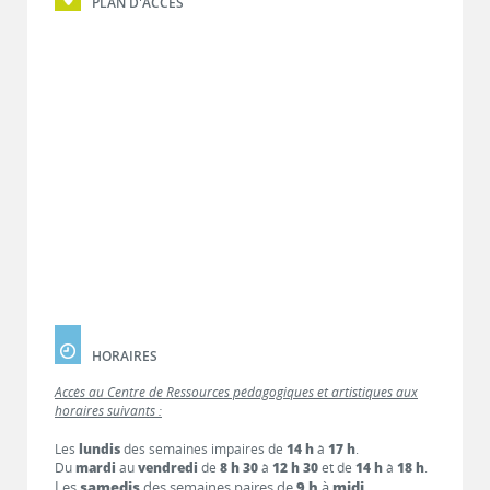
PLAN D'ACCÈS
HORAIRES
Accès au Centre de Ressources pédagogiques et artistiques aux
horaires suivants :
Les
lundis
des semaines impaires de
14 h
à
17 h
.
Du
mardi
au
vendredi
de
8 h 30
à
12 h 30
et de
14 h
à
18 h
.
Les
samedis
des semaines paires de
9 h
à
midi
.