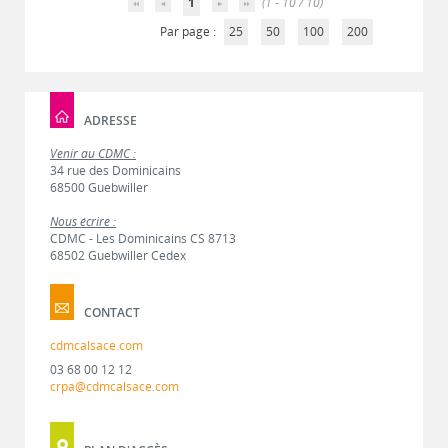
1
(1 - 10 / 10)
Par page :
25
50
100
200
ADRESSE
Venir au CDMC :
34 rue des Dominicains
68500 Guebwiller
Nous écrire :
CDMC - Les Dominicains CS 8713
68502 Guebwiller Cedex
CONTACT
cdmcalsace.com
03 68 00 12 12
crpa@cdmcalsace.com