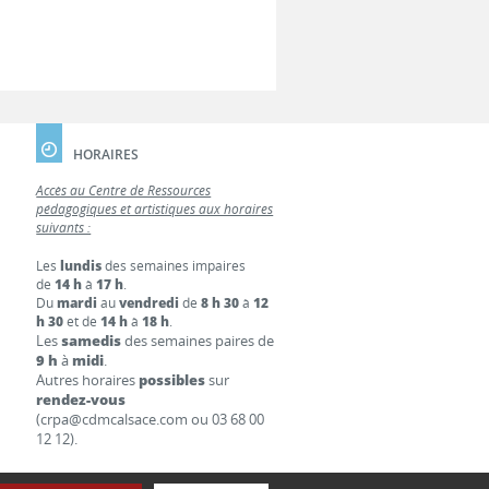
HORAIRES
Accès au Centre de Ressources
pédagogiques et artistiques aux horaires
suivants :
Les
lundis
des semaines impaires
de
14 h
à
17 h
.
Du
mardi
au
vendredi
de
8 h 30
à
12
h 30
et de
14 h
à
18 h
.
Les
samedis
des semaines paires de
9 h
à
midi
.
Autres horaires
possibles
sur
rendez-vous
(crpa@cdmcalsace.com ou 03 68 00
12 12).