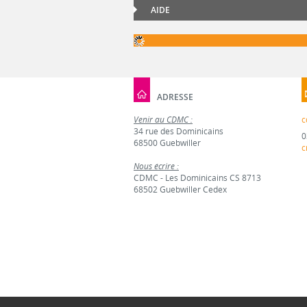
AIDE
ADRESSE
Venir au CDMC :
c
34 rue des Dominicains
0
68500 Guebwiller
c
Nous écrire :
CDMC - Les Dominicains CS 8713
68502 Guebwiller Cedex