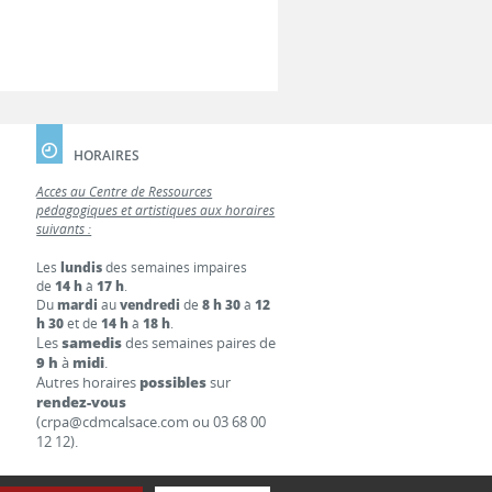
HORAIRES
Accès au Centre de Ressources
pédagogiques et artistiques aux horaires
suivants :
Les
lundis
des semaines impaires
de
14 h
à
17 h
.
Du
mardi
au
vendredi
de
8 h 30
à
12
h 30
et de
14 h
à
18 h
.
Les
samedis
des semaines paires de
9 h
à
midi
.
Autres horaires
possibles
sur
rendez-vous
(crpa@cdmcalsace.com ou 03 68 00
12 12).