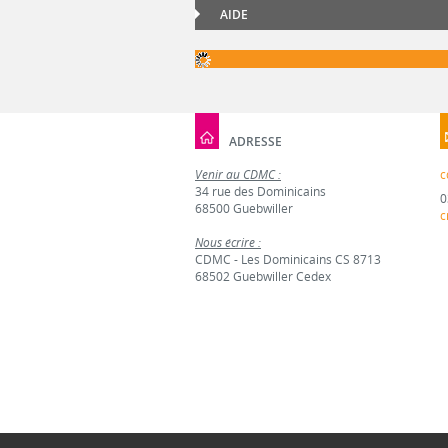
AIDE
ADRESSE
Venir au CDMC :
c
34 rue des Dominicains
0
68500 Guebwiller
c
Nous écrire :
CDMC - Les Dominicains CS 8713
68502 Guebwiller Cedex