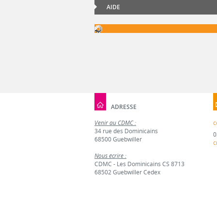
AIDE
ADRESSE
Venir au CDMC :
c
34 rue des Dominicains
0
68500 Guebwiller
c
Nous écrire :
CDMC - Les Dominicains CS 8713
68502 Guebwiller Cedex