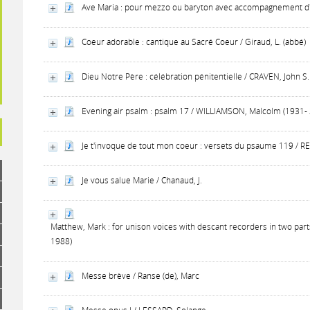
Ave Maria : pour mezzo ou baryton avec accompagnement d
Coeur adorable : cantique au Sacré Coeur / Giraud, L. (abbé)
Dieu Notre Père : célébration pénitentielle / CRAVEN, John S.
Evening air psalm : psalm 17 / WILLIAMSON, Malcolm (1931-
Je t'invoque de tout mon coeur : versets du psaume 119 / R
Je vous salue Marie / Chanaud, J.
Matthew, Mark : for unison voices with descant recorders in two pa
1988)
Messe brève / Ranse (de), Marc