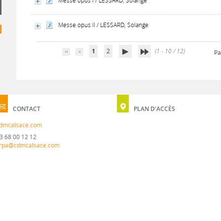
Messe opus I / LESSARD, Solange
Messe opus II / LESSARD, Solange
1
2
(1 - 10 / 12)
Pa
CONTACT
PLAN D'ACCÈS
dmcalsace.com
3 68 00 12 12
rpa@cdmcalsace.com