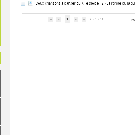
Deux chansons à danser du XIIIe siècle : 2 - La ronde du jalo
1
(1 - 1 / 1)
Pa