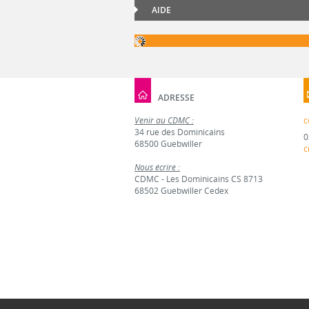
AIDE
ADRESSE
Venir au CDMC :
c
34 rue des Dominicains
0
68500 Guebwiller
c
Nous écrire :
CDMC - Les Dominicains CS 8713
68502 Guebwiller Cedex