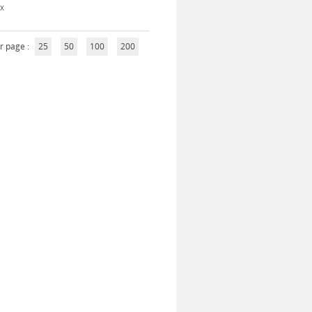
ux
r page :
25
50
100
200