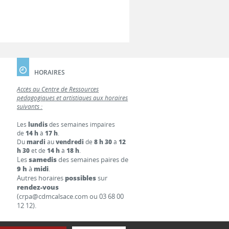
HORAIRES
Accès au Centre de Ressources
pédagogiques et artistiques aux horaires
suivants :
Les
lundis
des semaines impaires
de
14 h
à
17 h
.
Du
mardi
au
vendredi
de
8 h 30
à
12
h 30
et de
14 h
à
18 h
.
Les
samedis
des semaines paires de
9 h
à
midi
.
Autres horaires
possibles
sur
rendez-vous
(crpa@cdmcalsace.com ou 03 68 00
12 12).