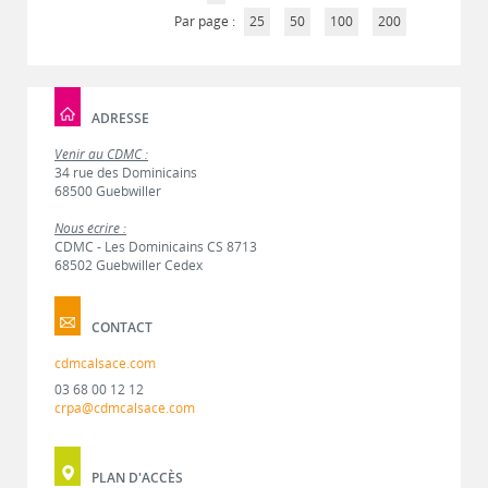
Par page :
25
50
100
200
ADRESSE
Venir au CDMC :
34 rue des Dominicains
68500 Guebwiller
Nous écrire :
CDMC - Les Dominicains CS 8713
68502 Guebwiller Cedex
CONTACT
cdmcalsace.com
03 68 00 12 12
crpa@cdmcalsace.com
PLAN D'ACCÈS