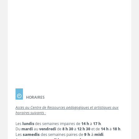
HORAIRES
Accès au Centre de Ressources pédagogiques et artistiques aux
horaires suivants :
Les
lundis
des semaines impaires de
14 h
à
17 h
.
Du
mardi
au
vendredi
de
8 h 30
à
12 h 30
et de
14 h
à
18 h
.
Les
samedis
des semaines paires de
9 h
à
midi
.