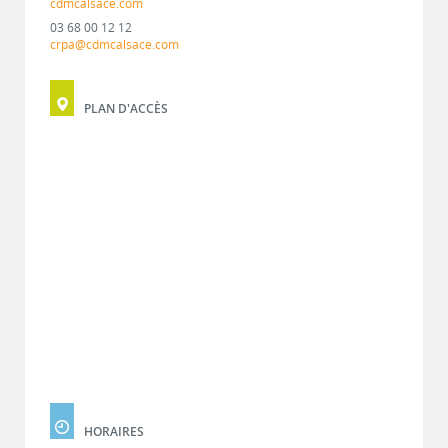
cdmcalsace.com
03 68 00 12 12
crpa@cdmcalsace.com
PLAN D'ACCÈS
HORAIRES