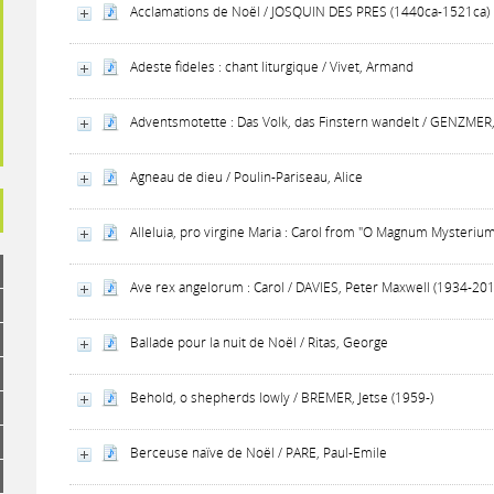
Acclamations de Noël / JOSQUIN DES PRES (1440ca-1521ca)
Adeste fideles : chant liturgique / Vivet, Armand
Adventsmotette : Das Volk, das Finstern wandelt / GENZMER
Agneau de dieu / Poulin-Pariseau, Alice
Alleluia, pro virgine Maria : Carol from "O Magnum Mysteriu
Ave rex angelorum : Carol / DAVIES, Peter Maxwell (1934-20
Ballade pour la nuit de Noël / Ritas, George
Behold, o shepherds lowly / BREMER, Jetse (1959-)
Berceuse naïve de Noël / PARE, Paul-Emile