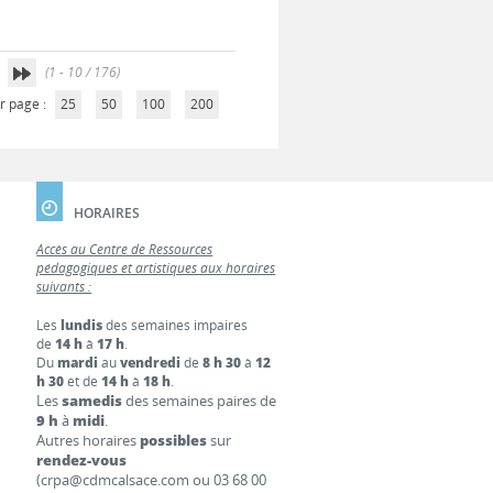
(1 - 10 / 176)
r page :
25
50
100
200
HORAIRES
Accès au Centre de Ressources
pédagogiques et artistiques aux horaires
suivants :
Les
lundis
des semaines impaires
de
14 h
à
17 h
.
Du
mardi
au
vendredi
de
8 h 30
à
12
h 30
et de
14 h
à
18 h
.
Les
samedis
des semaines paires de
9 h
à
midi
.
Autres horaires
possibles
sur
rendez-vous
(crpa@cdmcalsace.com ou 03 68 00