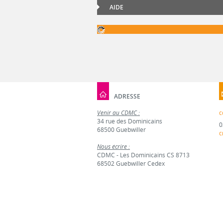
AIDE
ADRESSE
Venir au CDMC :
c
34 rue des Dominicains
0
68500 Guebwiller
c
Nous écrire :
CDMC - Les Dominicains CS 8713
68502 Guebwiller Cedex