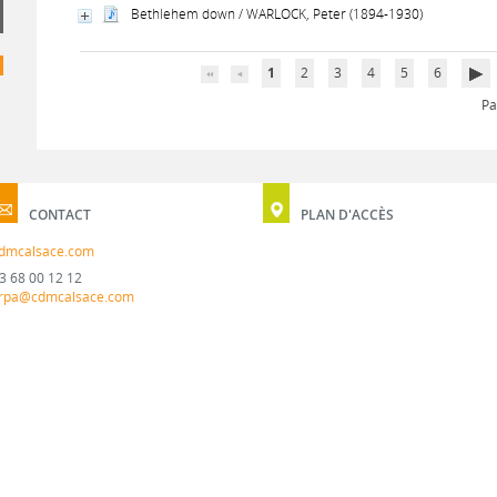
Bethlehem down / WARLOCK, Peter (1894-1930)
1
2
3
4
5
6
Pa
CONTACT
PLAN D'ACCÈS
dmcalsace.com
3 68 00 12 12
rpa@cdmcalsace.com