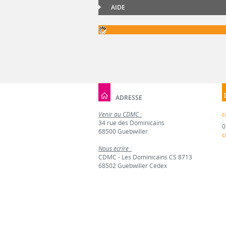
AIDE
ADRESSE
Venir au CDMC :
c
34 rue des Dominicains
0
68500 Guebwiller
c
Nous écrire :
CDMC - Les Dominicains CS 8713
68502 Guebwiller Cedex