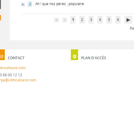
Ah ! que nos pères : populaire
1
2
3
4
5
6
Pa
CONTACT
PLAN D'ACCÈS
dmcalsace.com
3 68 00 12 12
rpa@cdmcalsace.com