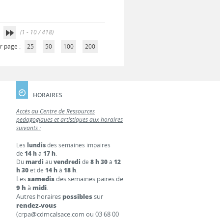
(1 - 10 / 418)
r page :
25
50
100
200
HORAIRES
Accès au Centre de Ressources
pédagogiques et artistiques aux horaires
suivants :
Les
lundis
des semaines impaires
de
14 h
à
17 h
.
Du
mardi
au
vendredi
de
8 h 30
à
12
h 30
et de
14 h
à
18 h
.
Les
samedis
des semaines paires de
9 h
à
midi
.
Autres horaires
possibles
sur
rendez-vous
(crpa@cdmcalsace.com ou 03 68 00