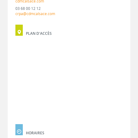
cdmcalsace.com
03 68 00 12 12
crpa@cdmcalsace.com
PLAN D'ACCÈS
HORAIRES