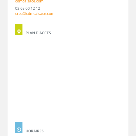
cdmcalsace.com
03 68 00 12 12
crpa@cdmcalsace.com
PLAN D'ACCÈS
HORAIRES