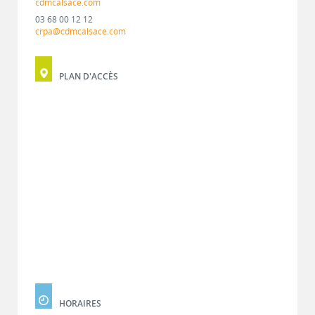
cdmcalsace.com
03 68 00 12 12
crpa@cdmcalsace.com
PLAN D'ACCÈS
HORAIRES