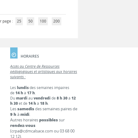
r page :
25
50
100
200
HORAIRES
Accès au Centre de Ressources
pédagogiques et artistiques aux horaires
suivants :
Les
lundis
des semaines impaires
de
14 h
à
17 h
.
Du
mardi
au
vendredi
de
8 h 30
à
12
h 30
et de
14 h
à
18 h
.
Les
samedis
des semaines paires de
9 h
à
midi
.
Autres horaires
possibles
sur
rendez-vous
(crpa@cdmcalsace.com ou 03 68 00
12 12).