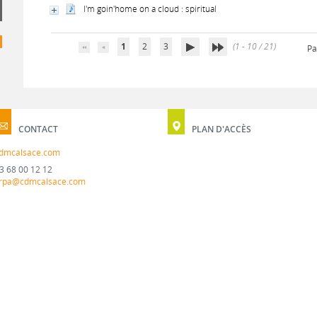
I'm goin'home on a cloud : spiritual
1
2
3
(1 - 10 / 21)
Pa
CONTACT
PLAN D'ACCÈS
dmcalsace.com
3 68 00 12 12
rpa@cdmcalsace.com