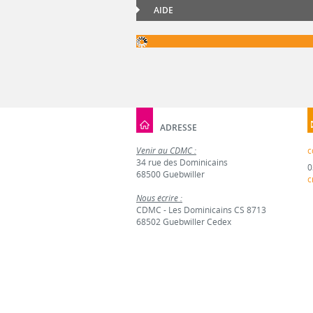
AIDE
ADRESSE
Venir au CDMC :
c
34 rue des Dominicains
0
68500 Guebwiller
c
Nous écrire :
CDMC - Les Dominicains CS 8713
68502 Guebwiller Cedex