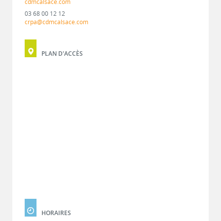
cdmcalsace.com
03 68 00 12 12
crpa@cdmcalsace.com
PLAN D'ACCÈS
HORAIRES