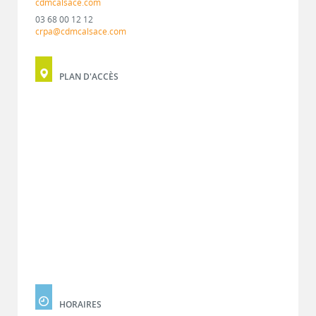
cdmcalsace.com
03 68 00 12 12
crpa@cdmcalsace.com
PLAN D'ACCÈS
HORAIRES