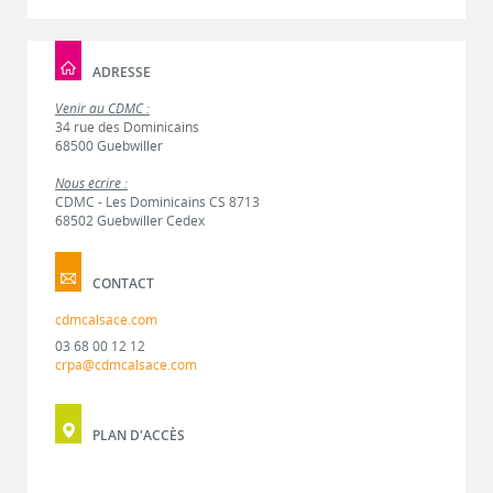
ADRESSE
Venir au CDMC :
34 rue des Dominicains
68500 Guebwiller
Nous écrire :
CDMC - Les Dominicains CS 8713
68502 Guebwiller Cedex
CONTACT
cdmcalsace.com
03 68 00 12 12
crpa@cdmcalsace.com
PLAN D'ACCÈS