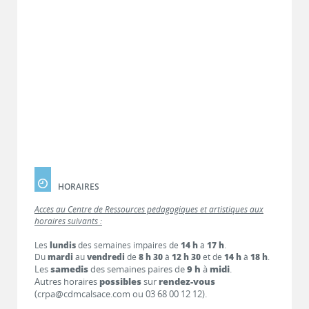
HORAIRES
Accès au Centre de Ressources pédagogiques et artistiques aux
horaires suivants :
Les
lundis
des semaines impaires de
14 h
à
17 h
.
Du
mardi
au
vendredi
de
8 h 30
à
12 h 30
et de
14 h
à
18 h
.
Les
samedis
des semaines paires de
9 h
à
midi
.
Autres horaires
possibles
sur
rendez-vous
(crpa@cdmcalsace.com ou 03 68 00 12 12).