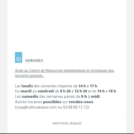
HORAIRES
Accès au Centre de Ressources pédagogiques et artistiques aux
horaires suivants :
Les
lundis
des semaines impaires de
14 h
à
17 h
.
Du
mardi
au
vendredi
de
8 h 30
à
12 h 30
et de
14 h
à
18 h
.
Les
samedis
des semaines paires de
9 h
à
midi
.
Autres horaires
possibles
sur
rendez-vous
(crpa@cdmcalsace.com ou 03 68 00 12 12).
MENTIONS LÉGALES