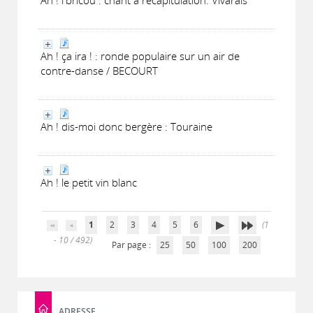
Ah ! l'bricou : chant à récapitulation. Vivarais
Ah ! ça ira ! : ronde populaire sur un air de
contre-danse / BECOURT
Ah ! dis-moi donc bergère : Touraine
Ah ! le petit vin blanc
1
2
3
4
5
6
(1
- 10 / 492)
Par page :
25
50
100
200
ADRESSE