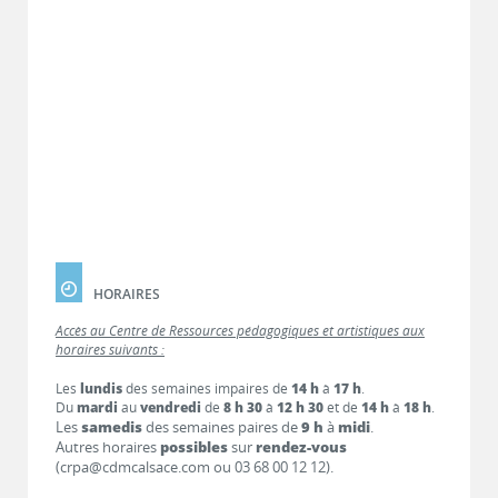
HORAIRES
Accès au Centre de Ressources pédagogiques et artistiques aux
horaires suivants :
Les
lundis
des semaines impaires de
14 h
à
17 h
.
Du
mardi
au
vendredi
de
8 h 30
à
12 h 30
et de
14 h
à
18 h
.
Les
samedis
des semaines paires de
9 h
à
midi
.
Autres horaires
possibles
sur
rendez-vous
(crpa@cdmcalsace.com ou 03 68 00 12 12).