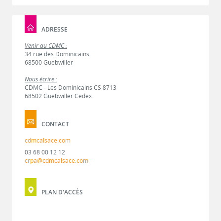
ADRESSE
Venir au CDMC :
34 rue des Dominicains
68500 Guebwiller
Nous écrire :
CDMC - Les Dominicains CS 8713
68502 Guebwiller Cedex
CONTACT
cdmcalsace.com
03 68 00 12 12
crpa@cdmcalsace.com
PLAN D'ACCÈS