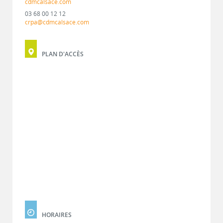
cdmcalsace.com
03 68 00 12 12
crpa@cdmcalsace.com
PLAN D'ACCÈS
HORAIRES