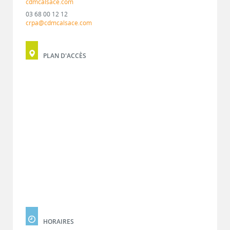
cdmcalsace.com
03 68 00 12 12
crpa@cdmcalsace.com
PLAN D'ACCÈS
HORAIRES