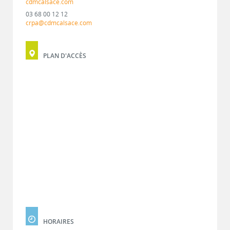
cdmcalsace.com
03 68 00 12 12
crpa@cdmcalsace.com
PLAN D'ACCÈS
HORAIRES