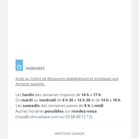
HORAIRES
Accès au Centre de Ressources pédagogiques et artistiques aux
horaires suivants :
Les
lundis
des semaines impaires de
14 h
à
17 h
.
Du
mardi
au
vendredi
de
8 h 30
à
12 h 30
et de
14 h
à
18 h
.
Les
samedis
des semaines paires de
9 h
à
midi
.
Autres horaires
possibles
sur
rendez-vous
(crpa@cdmcalsace.com ou 03 68 00 12 12).
MENTIONS LÉGALES