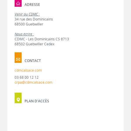
ADRESSE
Venir au CDMC :
34 rue des Dominicains
68500 Guebwiller
Nous écrire :
CDMC - Les Dominicains CS 8713
68502 Guebwiller Cedex
CONTACT
cdmcalsace.com
03 68 00 12 12
crpa@cdmcalsace.com
PLAN D'ACCÈS