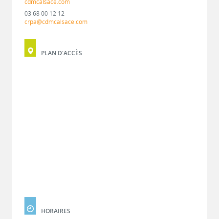
cdmcalsace.com
03 68 00 12 12
crpa@cdmcalsace.com
PLAN D'ACCÈS
HORAIRES