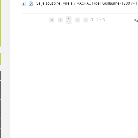
Se je souspire : virelai / MACHAUT (de), Guillaume (1300 ? - 
1
(1 - 1 / 1)
Pa