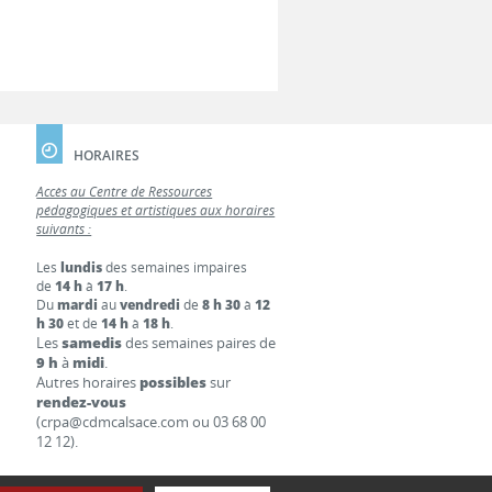
HORAIRES
Accès au Centre de Ressources
pédagogiques et artistiques aux horaires
suivants :
Les
lundis
des semaines impaires
de
14 h
à
17 h
.
Du
mardi
au
vendredi
de
8 h 30
à
12
h 30
et de
14 h
à
18 h
.
Les
samedis
des semaines paires de
9 h
à
midi
.
Autres horaires
possibles
sur
rendez-vous
(crpa@cdmcalsace.com ou 03 68 00
12 12).