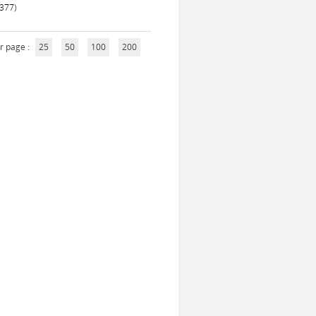
1377)
r page :
25
50
100
200