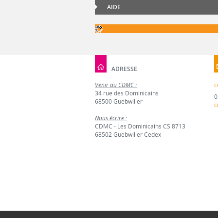
AIDE
ADRESSE
Venir au CDMC :
c
34 rue des Dominicains
0
68500 Guebwiller
c
Nous écrire :
CDMC - Les Dominicains CS 8713
68502 Guebwiller Cedex