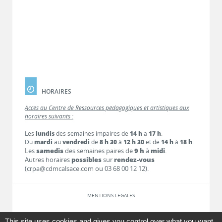
HORAIRES
Accès au Centre de Ressources pédagogiques et artistiques aux
horaires suivants :
Les
lundis
des semaines impaires de
14 h
à
17 h
.
Du
mardi
au
vendredi
de
8 h 30
à
12 h 30
et de
14 h
à
18 h
.
Les
samedis
des semaines paires de
9 h
à
midi
.
Autres horaires
possibles
sur
rendez-vous
(crpa@cdmcalsace.com ou 03 68 00 12 12).
MENTIONS LÉGALES
LIENS
This site uses cookies and gives you control over what you want