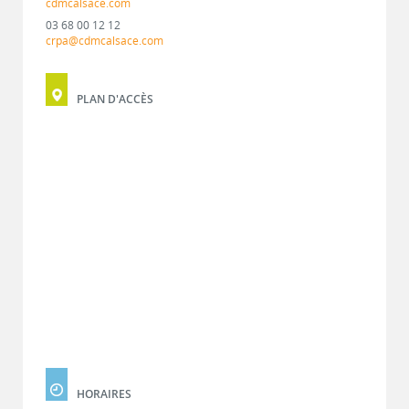
cdmcalsace.com
03 68 00 12 12
crpa@cdmcalsace.com
PLAN D'ACCÈS
HORAIRES